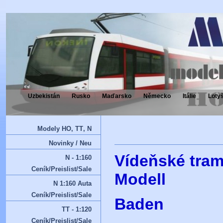
Uzbekistán
Rusko
Maďarsko
Německo
Itálie
Loty
Modely HO‚ TT‚ N
Novinky / Neu
Vídeňské tram
N - 1:160
Ceník/Preislist/Sale
Modell
N 1:160 Auta
Ceník/Preislist/Sale
Baden
TT - 1:120
Ceník/Preislist/Sale