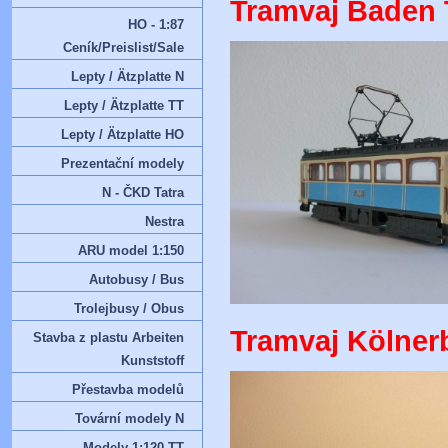
Tramvaj Baden
HO - 1:87
Ceník/Preislist/Sale
Lepty / Ätzplatte N
Lepty / Ätzplatte TT
Lepty / Ätzplatte HO
Prezentační modely
N - ČKD Tatra
Nestra
ARU model 1:150
Autobusy / Bus
Trolejbusy / Obus
Tramvaj Kölner
Stavba z plastu Arbeiten
Kunststoff
Přestavba modelů
Tovární modely N
Modely 1:120 TT