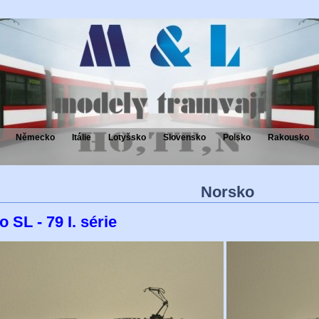
Německo
Itálie
Lotyšsko
Slovensko
Polsko
Rakousko
Norsko
o SL - 79 I. série