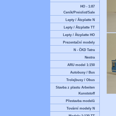
HO - 1:87
Ceník/Preislist/Sale
Lepty / Ätzplatte N
Lepty / Ätzplatte TT
Lepty / Ätzplatte HO
Prezentační modely
N - ČKD Tatra
Nestra
ARU model 1:150
Autobusy / Bus
Trolejbusy / Obus
Stavba z plastu Arbeiten
Kunststoff
Přestavba modelů
Tovární modely N
Modely 1:120 TT