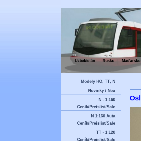
Uzbekistán
Rusko
Maďarsko
Modely HO‚ TT‚ N
Novinky / Neu
Osl
N - 1:160
Ceník/Preislist/Sale
N 1:160 Auta
Ceník/Preislist/Sale
TT - 1:120
Ceník/Preislist/Sale