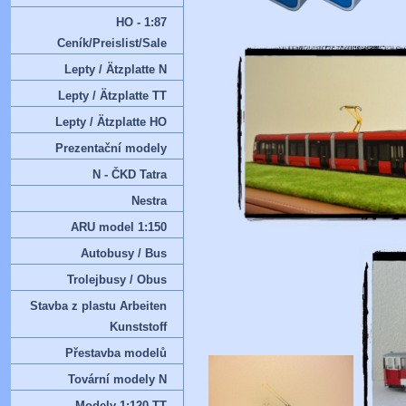
HO - 1:87
Ceník/Preislist/Sale
Lepty / Ätzplatte N
Lepty / Ätzplatte TT
Lepty / Ätzplatte HO
Prezentační modely
N - ČKD Tatra
Nestra
ARU model 1:150
Autobusy / Bus
Trolejbusy / Obus
Stavba z plastu Arbeiten
Kunststoff
Přestavba modelů
Tovární modely N
Modely 1:120 TT