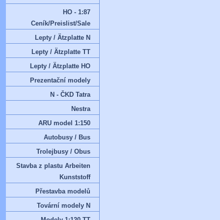
HO - 1:87
Ceník/Preislist/Sale
Lepty / Ätzplatte N
Lepty / Ätzplatte TT
Lepty / Ätzplatte HO
Prezentační modely
N - ČKD Tatra
Nestra
ARU model 1:150
Autobusy / Bus
Trolejbusy / Obus
Stavba z plastu Arbeiten
Kunststoff
Přestavba modelů
Tovární modely N
Modely 1:120 TT