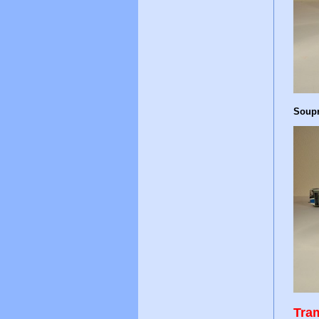
Soupr
Tra