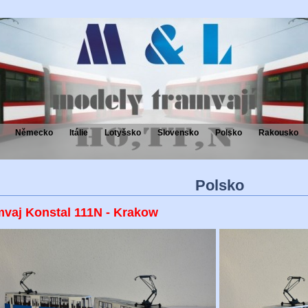
Německo
Itálie
Lotyšsko
Slovensko
Polsko
Rakousko
Polsko
mvaj Konstal 111N - Krakow