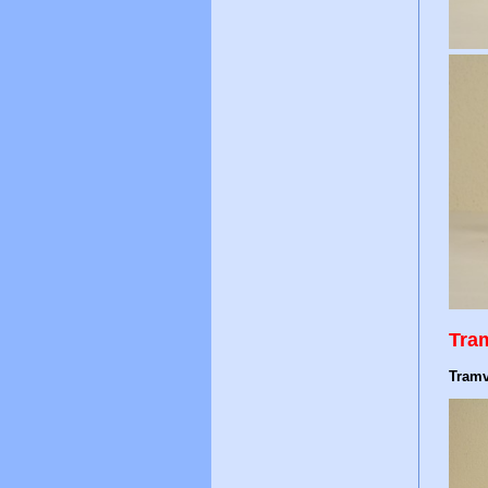
Tra
Tramv