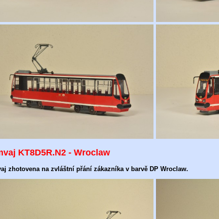
mvaj KT8D5R.N2 - Wroclaw
aj zhotovena na zvláštní přání zákazníka v barvě DP Wroclaw.