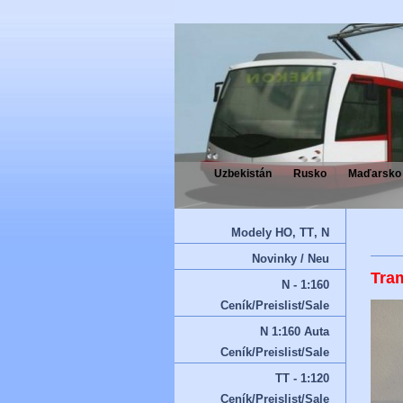
Uzbekistán
Rusko
Maďarsko
Modely HO‚ TT‚ N
Novinky / Neu
Tra
N - 1:160
Ceník/Preislist/Sale
N 1:160 Auta
Ceník/Preislist/Sale
TT - 1:120
Ceník/Preislist/Sale