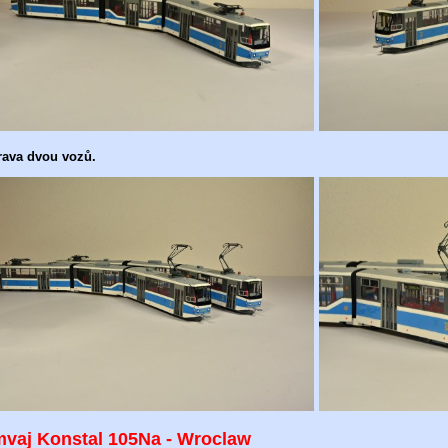
ava dvou vozů.
mvaj Konstal 105Na - Wroclaw