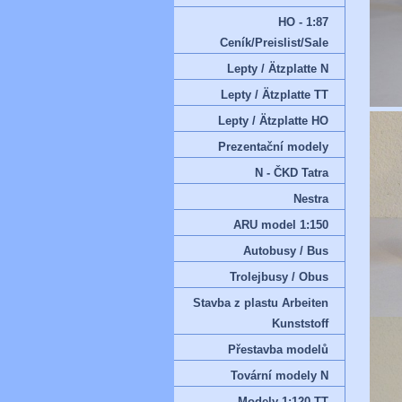
HO - 1:87
Ceník/Preislist/Sale
Lepty / Ätzplatte N
Lepty / Ätzplatte TT
Lepty / Ätzplatte HO
Prezentační modely
N - ČKD Tatra
Nestra
ARU model 1:150
Autobusy / Bus
Trolejbusy / Obus
Stavba z plastu Arbeiten
Kunststoff
Přestavba modelů
Tovární modely N
Modely 1:120 TT