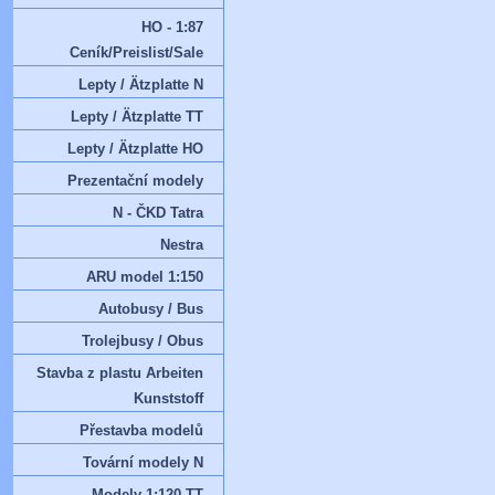
HO - 1:87
Ceník/Preislist/Sale
Lepty / Ätzplatte N
Lepty / Ätzplatte TT
Lepty / Ätzplatte HO
Prezentační modely
N - ČKD Tatra
Nestra
ARU model 1:150
Autobusy / Bus
Trolejbusy / Obus
Stavba z plastu Arbeiten
Kunststoff
Přestavba modelů
Tovární modely N
Modely 1:120 TT