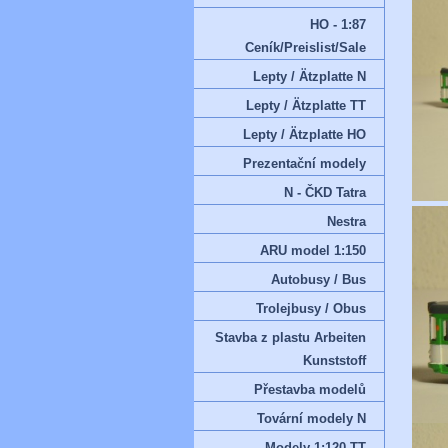
HO - 1:87
Ceník/Preislist/Sale
Lepty / Ätzplatte N
Lepty / Ätzplatte TT
Lepty / Ätzplatte HO
Prezentační modely
N - ČKD Tatra
Nestra
ARU model 1:150
Autobusy / Bus
Trolejbusy / Obus
Stavba z plastu Arbeiten
Kunststoff
Přestavba modelů
Tovární modely N
Modely 1:120 TT