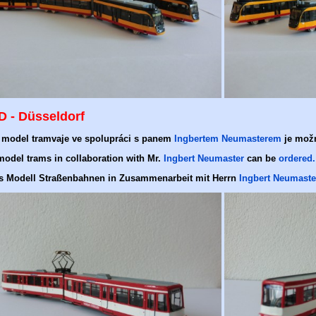
D - Dü
sseldorf
 model tramvaje ve spolupráci s panem
Ingbertem Neumasterem
je mož
model
trams
in collaboration
with Mr.
Ingbert
Neumaster
can be
ordered.
s Modell Straßenbahnen in Zusammenarbeit mit Herrn
Ingbert Neumaste