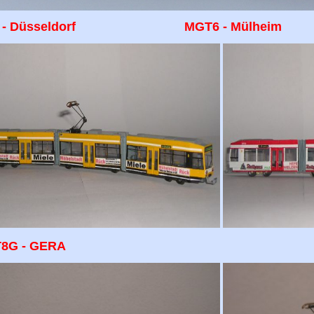
F6 - Düsseldorf
MGT6 - Mülheim
8G - GERA