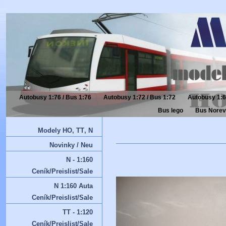
Autobusy 1:76 / Bus 1:76
Autobusy 1:72 / Bus 1:72
Autobusy 1:6
Bus lego
Bus Norev
Modely HO‚ TT‚ N
Novinky / Neu
N - 1:160
Ceník/Preislist/Sale
N 1:160 Auta
Ceník/Preislist/Sale
TT - 1:120
Ceník/Preislist/Sale