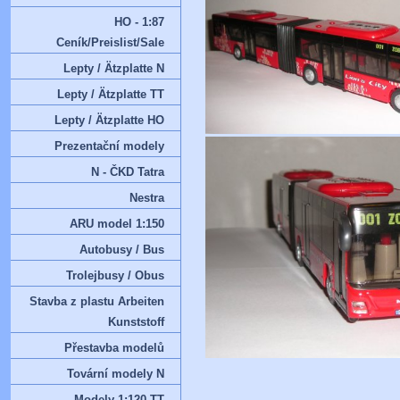
HO - 1:87
Ceník/Preislist/Sale
Lepty / Ätzplatte N
Lepty / Ätzplatte TT
Lepty / Ätzplatte HO
Prezentační modely
N - ČKD Tatra
Nestra
ARU model 1:150
Autobusy / Bus
Trolejbusy / Obus
Stavba z plastu Arbeiten
Kunststoff
Přestavba modelů
Tovární modely N
Modely 1:120 TT