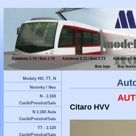
Autobusy 1:76 / Bus 1:76
Autobusy 1:72 / Bus 1:72
Autobusy 1:6
Bus lego
Bus Norev
Modely HO‚ TT‚ N
Auto
Novinky / Neu
AUT
N - 1:160
Ceník/Preislist/Sale
Citaro HVV
N 1:160 Auta
Ceník/Preislist/Sale
TT - 1:120
Ceník/Preislist/Sale