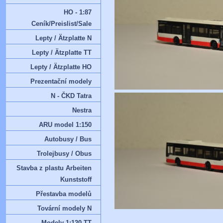
HO - 1:87
Ceník/Preislist/Sale
Lepty / Ätzplatte N
Lepty / Ätzplatte TT
Lepty / Ätzplatte HO
Prezentační modely
N - ČKD Tatra
Nestra
ARU model 1:150
Autobusy / Bus
Trolejbusy / Obus
Stavba z plastu Arbeiten
Kunststoff
Přestavba modelů
Tovární modely N
Modely 1:120 TT