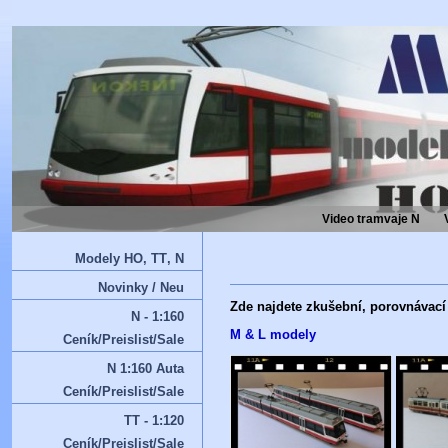
Video tramvaje N
Modely HO‚ TT‚ N
Novinky / Neu
Zde najdete zkušební, porovnávací 
N - 1:160
M
& L mo
dely
Ceník/Preislist/Sale
N 1:160 Auta
Ceník/Preislist/Sale
TT - 1:120
Ceník/Preislist/Sale