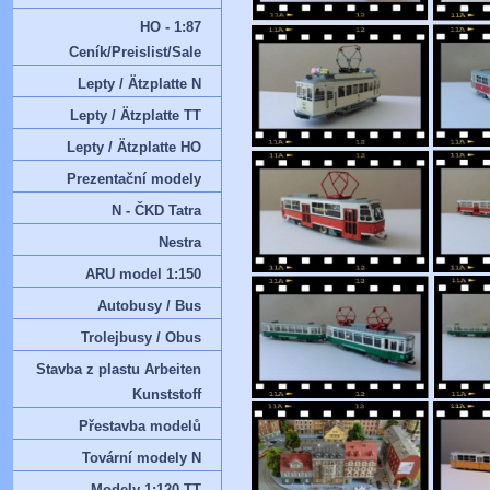
HO - 1:87
Ceník/Preislist/Sale
Lepty / Ätzplatte N
Lepty / Ätzplatte TT
Lepty / Ätzplatte HO
Prezentační modely
N - ČKD Tatra
Nestra
ARU model 1:150
Autobusy / Bus
Trolejbusy / Obus
Stavba z plastu Arbeiten
Kunststoff
Přestavba modelů
Tovární modely N
Modely 1:120 TT