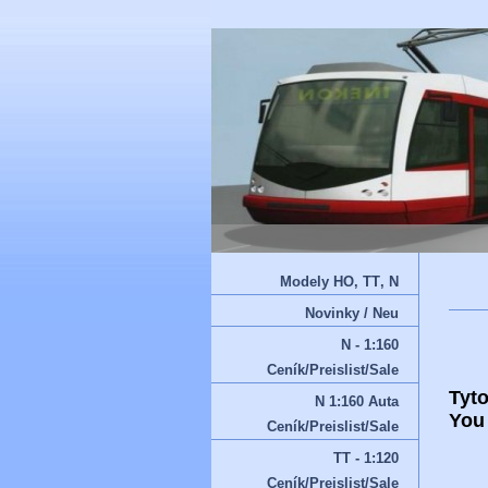
Modely HO‚ TT‚ N
Novinky / Neu
N - 1:160
Ceník/Preislist/Sale
Tyto
N 1:160 Auta
You 
Ceník/Preislist/Sale
TT - 1:120
Ceník/Preislist/Sale