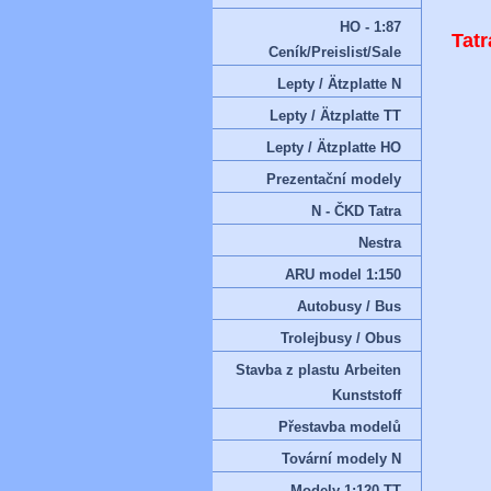
HO - 1:87
Tatr
Ceník/Preislist/Sale
Lepty / Ätzplatte N
Lepty / Ätzplatte TT
Lepty / Ätzplatte HO
Prezentační modely
N - ČKD Tatra
Nestra
ARU model 1:150
Autobusy / Bus
Trolejbusy / Obus
Stavba z plastu Arbeiten
Kunststoff
Přestavba modelů
Tovární modely N
Modely 1:120 TT