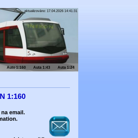
aktualizováno: 17.04.2026 14:41:31
Auto 1:160
Auta 1:43
Auta 1:24
 N 1:160
 na email.
mation.